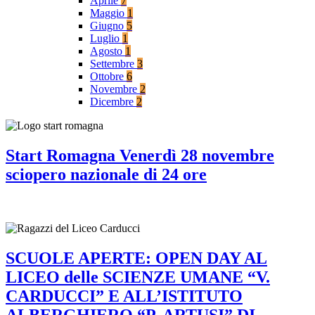
Aprile
7
Maggio
1
Giugno
5
Luglio
1
Agosto
1
Settembre
3
Ottobre
6
Novembre
2
Dicembre
2
Start Romagna Venerdì 28 novembre
sciopero nazionale di 24 ore
SCUOLE APERTE: OPEN DAY AL
LICEO delle SCIENZE UMANE “V.
CARDUCCI” E ALL’ISTITUTO
ALBERGHIERO “P. ARTUSI” DI