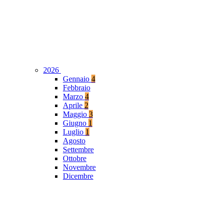
2026
Gennaio
4
Febbraio
Marzo
4
Aprile
2
Maggio
3
Giugno
1
Luglio
1
Agosto
Settembre
Ottobre
Novembre
Dicembre