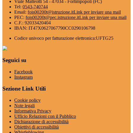
Viale Matteotti 54 - 47034 - Forlimpopoli (FC)
Tel:
0543-740744
Email:
fois00200t@istruzione.it
Link per inviare una mail
PEC:
fois00200t@pec.istruzione.it
Link per inviare una mail
C.F.: 92033420404
IBAN: IT47X0627067790CC0290106798
Codice univoco per fatturazione elettronica:UFTG25
Seguici su
Facebook
Instagram
Sezione Link Utili
Cookie policy
Note legali
Informativa Privacy
Ufficio Relazioni con il Pubblico
Dichiarazione di accessibilità
Obiettivi di accessibilità
Whistleblowing