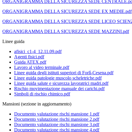
ORGANIGRAMMA DELLA SICUREZZA SEDE CENTRALE.pd
ORGANIGRAMMA DELLA SICUREZZA SEDE EX MEDIE.pdf
ORGANIGRAMMA DELLA SICUREZZA SEDE LICEO SCIENZ
ORGANIGRAMMA DELLA SICUREZZA SEDE MAZZINI.pdf
Linee guida
afisici_c1-4_12.11.09.pdf
Agenti fisici.pdf
Guida ATEX.pdf
Lavoro al video terminale.pdf
Linee guida degli istituti superiori di Forlì-Cesena.pdf
Linee guida patologie muscolo scheletriche.pdf
Linee guida salute e sicurezza lavoratrici madri.pdf
Rischio movimentazione manuale dei carichi.pdf
Simboli di rischio chimico.pdf
Mansioni (sezione in aggiornamento)
Documento valutazione rischi mansione 1.pdf
Documento valutazione rischi mansione 2.pdf
Documento valutazione rischi mansione 3.pdf
Documento valutazione rischi mansione 4.pdf