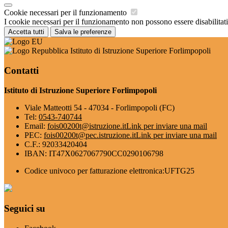
Cookie necessari per il funzionamento
I cookie necessari per il funzionamento non possono essere disabilitati.
Accetta tutti
Salva le preferenze
Istituto di Istruzione Superiore Forlimpopoli
Contatti
Istituto di Istruzione Superiore Forlimpopoli
Viale Matteotti 54 - 47034 - Forlimpopoli (FC)
Tel:
0543-740744
Email:
fois00200t@istruzione.it
Link per inviare una mail
PEC:
fois00200t@pec.istruzione.it
Link per inviare una mail
C.F.: 92033420404
IBAN: IT47X0627067790CC0290106798
Codice univoco per fatturazione elettronica:UFTG25
Seguici su