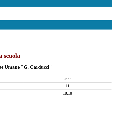
a scuola
enze Umane "G. Carducci"
200
11
18.18