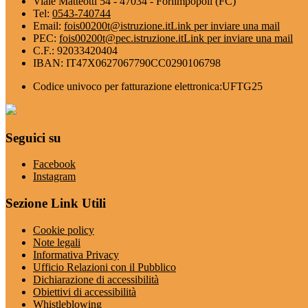
Viale Matteotti 54 - 47034 - Forlimpopoli (FC)
Tel:
0543-740744
Email:
fois00200t@istruzione.it
Link per inviare una mail
PEC:
fois00200t@pec.istruzione.it
Link per inviare una mail
C.F.: 92033420404
IBAN: IT47X0627067790CC0290106798
Codice univoco per fatturazione elettronica:UFTG25
Seguici su
Facebook
Instagram
Sezione Link Utili
Cookie policy
Note legali
Informativa Privacy
Ufficio Relazioni con il Pubblico
Dichiarazione di accessibilità
Obiettivi di accessibilità
Whistleblowing