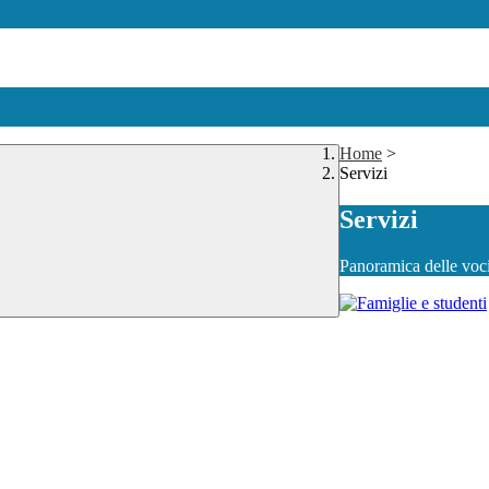
Home
>
Servizi
Servizi
Panoramica delle voc