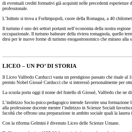
di eventuali crediti formativi già acquisiti nelle precedenti esperienze d
professionale.
L’Istituto si trova a Forlimpopoli, cuore della Romagna, a 40 chilome
Il turismo é uno dei settori portanti nell’economia della nostra regione
occupazionale. Il turismo balneare della riviera romagnola, quello ter
dirsi per le nuove forme di turismo enogastronomico che mirano alla sal
LICEO – UN PO’ DI STORIA
Il Liceo Valfredo Carducci vanta un prestigioso passato che risale al 
premio Nobel Giosuè Carducci che si interessò personalmente per otten
La scuola porta oggi il nome del fratello di Giosuè, Valfredo che ne div
L’indirizzo Socio-psico-pedagogico intende favorire una formazione lice
alla professione docente mentre l’indirizzo in Scienze Sociali favorisce
facoltà che offrono una preparazione in ambito sociale quali la laurea 
Con la riforma Gelmini è divenuto Liceo delle Scienze Umane.