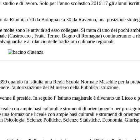
i studio e di lavoro. Solo per l’anno scolastico 2016-17 gli alunni iscritt
tri da Rimini, a 70 da Bologna e a 30 da Ravenna, una posizione strategi
 e molte sono le attività ad esso collegate. Si tratta di uno dei pochi am
male (Castrocaro , Fratta Terme, Bagno di Romagna) continueranno a richi
vaguardia e al rilancio delle tradizioni culinarie regionali.
1890 quando fu istituita una Regia Scuola Normale Maschile per la prepa
ere l’autorizzazione del Ministero della Pubblica Istruzione.
enne il preside. In seguito l’ Istituto magistrale è divenuto un Liceo e p
ale con ampie basi culturali e strumenti di orientamento per proseguire 
 una formazione liceale con ampie basi culturali e strumenti di orientame
in Psicologia, Scienze Politiche, Scienze Statistiche, Economia, Giurisp