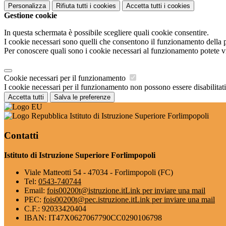
Personalizza
Rifiuta tutti
i cookies
Accetta tutti
i cookies
Gestione cookie
In questa schermata è possibile scegliere quali cookie consentire.
I cookie necessari sono quelli che consentono il funzionamento della pi
Per conoscere quali sono i cookie necessari al funzionamento potete v
Cookie necessari per il funzionamento
I cookie necessari per il funzionamento non possono essere disabilitati.
Accetta tutti
Salva le preferenze
Istituto di Istruzione Superiore Forlimpopoli
Contatti
Istituto di Istruzione Superiore Forlimpopoli
Viale Matteotti 54 - 47034 - Forlimpopoli (FC)
Tel:
0543-740744
Email:
fois00200t@istruzione.it
Link per inviare una mail
PEC:
fois00200t@pec.istruzione.it
Link per inviare una mail
C.F.: 92033420404
IBAN: IT47X0627067790CC0290106798