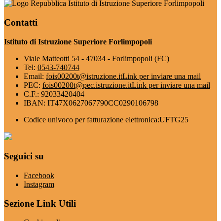
Istituto di Istruzione Superiore Forlimpopoli
Contatti
Istituto di Istruzione Superiore Forlimpopoli
Viale Matteotti 54 - 47034 - Forlimpopoli (FC)
Tel:
0543-740744
Email:
fois00200t@istruzione.it
Link per inviare una mail
PEC:
fois00200t@pec.istruzione.it
Link per inviare una mail
C.F.: 92033420404
IBAN: IT47X0627067790CC0290106798
Codice univoco per fatturazione elettronica:UFTG25
Seguici su
Facebook
Instagram
Sezione Link Utili