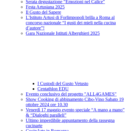
Serata degustazione "Emozioni nel Calice"
Festa Artusiana 2025
Il Gusto del Sapere
L'Istituto Artusi di Forlimpopoli brilla a Roma al
concorso nazionale “I gusti dei mieli nella cucina
d’autore”!
Gara Nazionale Istituti Alberghieri 2025
I Custodi del Gusto Vetusto
Centathlon EDU
Evento conclusivo del progetto "ALL4GAMES"
Show Cooking di abbinamento Cibo-Vino Sabato 19
ottobre 2024 ore 10.30
Venerdì 17 maggio evento speciale “A mano a mano”
& “Dialoghi paralleli”
Ultimo imperdibile appuntamento della rassegna
cucinarte
CucinArte in Romagna