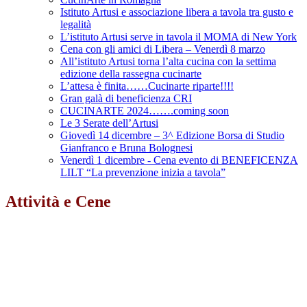
Istituto Artusi e associazione libera a tavola tra gusto e
legalità
L’istituto Artusi serve in tavola il MOMA di New York
Cena con gli amici di Libera – Venerdì 8 marzo
All’istituto Artusi torna l’alta cucina con la settima
edizione della rassegna cucinarte
L’attesa è finita……Cucinarte riparte!!!!
Gran galà di beneficienza CRI
CUCINARTE 2024…….coming soon
Le 3 Serate dell’Artusi
Giovedì 14 dicembre – 3^ Edizione Borsa di Studio
Gianfranco e Bruna Bolognesi
Venerdì 1 dicembre - Cena evento di BENEFICENZA
LILT “La prevenzione inizia a tavola”
Attività e Cene