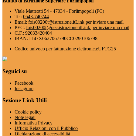
Istituto di Istruzione Superiore Forlimpopoli
Viale Matteotti 54 - 47034 - Forlimpopoli (FC)
Tel:
0543-740744
Email:
fois00200t@istruzione.it
Link per inviare una mail
PEC:
fois00200t@pec.istruzione.it
Link per inviare una mail
C.F.: 92033420404
IBAN: IT47X0627067790CC0290106798
Codice univoco per fatturazione elettronica:UFTG25
Seguici su
Facebook
Instagram
Sezione Link Utili
Cookie policy
Note legali
Informativa Privacy
Ufficio Relazioni con il Pubblico
Dichiarazione di accessibilità