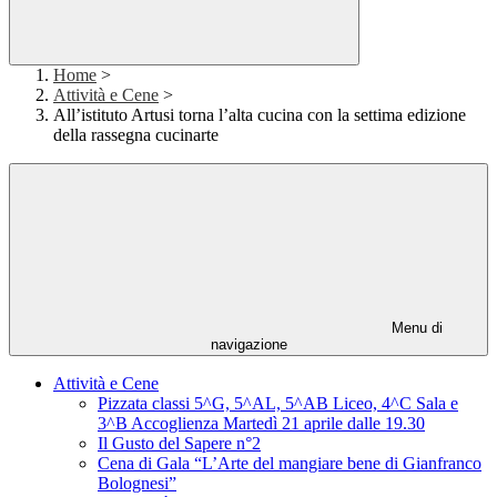
Home
>
Attività e Cene
>
All’istituto Artusi torna l’alta cucina con la settima edizione
della rassegna cucinarte
Menu di
navigazione
Attività e Cene
Pizzata classi 5^G, 5^AL, 5^AB Liceo, 4^C Sala e
3^B Accoglienza Martedì 21 aprile dalle 19.30
Il Gusto del Sapere n°2
Cena di Gala “L’Arte del mangiare bene di Gianfranco
Bolognesi”