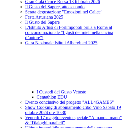
Gran Galà Croce Rossa 13 febbraio 2026
Il Gusto del Sapere, atto secondo
Serata degustazione "Emozioni nel Calice"
Festa Artusiana 2025
Il Gusto del Sapere
L'Istituto Artusi di Forlimpopoli brilla a Roma al
concorso nazionale “I gusti dei mieli nella cucina
d’autore”!
Gara Nazionale Istituti Alberghieri 2025
I Custodi del Gusto Vetusto
Centathlon EDU
Evento conclusivo del progetto "ALL4GAMES"
Show Cooking di abbinamento Cibo-Vino Sabato 19
ottobre 2024 ore 10.30
Venerdì 17 maggio evento speciale “A mano a mano”
& “Dialoghi paralleli”
Ultimo imperdibile appuntamento della rassegna