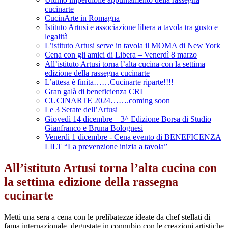
cucinarte
CucinArte in Romagna
Istituto Artusi e associazione libera a tavola tra gusto e
legalità
L’istituto Artusi serve in tavola il MOMA di New York
Cena con gli amici di Libera – Venerdì 8 marzo
All’istituto Artusi torna l’alta cucina con la settima
edizione della rassegna cucinarte
L’attesa è finita……Cucinarte riparte!!!!
Gran galà di beneficienza CRI
CUCINARTE 2024…….coming soon
Le 3 Serate dell’Artusi
Giovedì 14 dicembre – 3^ Edizione Borsa di Studio
Gianfranco e Bruna Bolognesi
Venerdì 1 dicembre - Cena evento di BENEFICENZA
LILT “La prevenzione inizia a tavola”
All’istituto Artusi torna l’alta cucina con
la settima edizione della rassegna
cucinarte
Metti una sera a cena con le prelibatezze ideate da chef stellati di
fama internazionale, degustate in connubio con le creazioni artistiche