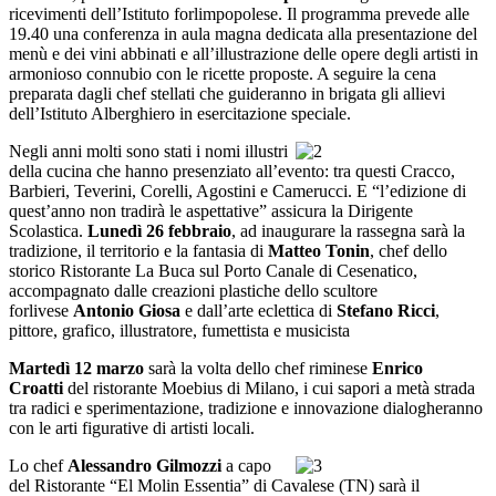
ricevimenti dell’Istituto forlimpopolese. Il programma prevede alle
19.40 una conferenza in aula magna dedicata alla presentazione del
menù e dei vini abbinati e all’illustrazione delle opere degli artisti in
armonioso connubio con le ricette proposte. A seguire la cena
preparata dagli chef stellati che guideranno in brigata gli allievi
dell’Istituto Alberghiero in esercitazione speciale.
Negli anni molti sono stati i nomi illustri
della cucina che hanno presenziato all’evento: tra questi Cracco,
Barbieri, Teverini, Corelli, Agostini e Camerucci. E “l’edizione di
quest’anno non tradirà le aspettative” assicura la Dirigente
Scolastica.
Lunedì 26 febbraio
, ad inaugurare la rassegna sarà la
tradizione, il territorio e la fantasia di
Matteo Tonin
, chef dello
storico Ristorante La Buca sul Porto Canale di Cesenatico,
accompagnato dalle creazioni plastiche dello scultore
forlivese
Antonio Giosa
e dall’arte eclettica di
Stefano Ricci
,
pittore, grafico, illustratore, fumettista e musicista
Martedì 12 marzo
sarà la volta dello chef riminese
Enrico
Croatti
del ristorante Moebius di Milano, i cui sapori a metà strada
tra radici e sperimentazione, tradizione e innovazione dialogheranno
con le arti figurative di artisti locali.
Lo chef
Alessandro Gilmozzi
a capo
del Ristorante “El Molin Essentia” di Cavalese (TN) sarà il