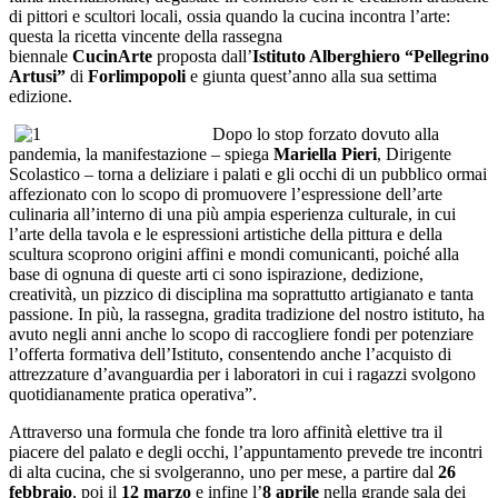
di pittori e scultori locali, ossia quando la cucina incontra l’arte:
questa la ricetta vincente della rassegna
biennale
CucinArte
proposta dall’
Istituto Alberghiero “Pellegrino
Artusi”
di
Forlimpopoli
e giunta quest’anno alla sua settima
edizione.
Dopo lo stop forzato dovuto alla
pandemia, la manifestazione – spiega
Mariella Pieri
, Dirigente
Scolastico – torna a deliziare i palati e gli occhi di un pubblico ormai
affezionato con lo scopo di promuovere l’espressione dell’arte
culinaria all’interno di una più ampia esperienza culturale, in cui
l’arte della tavola e le espressioni artistiche della pittura e della
scultura scoprono origini affini e mondi comunicanti, poiché alla
base di ognuna di queste arti ci sono ispirazione, dedizione,
creatività, un pizzico di disciplina ma soprattutto artigianato e tanta
passione. In più, la rassegna, gradita tradizione del nostro istituto, ha
avuto negli anni anche lo scopo di raccogliere fondi per potenziare
l’offerta formativa dell’Istituto, consentendo anche l’acquisto di
attrezzature d’avanguardia per i laboratori in cui i ragazzi svolgono
quotidianamente pratica operativa”.
Attraverso una formula che fonde tra loro affinità elettive tra il
piacere del palato e degli occhi, l’appuntamento prevede tre incontri
di alta cucina, che si svolgeranno, uno per mese, a partire dal
26
febbraio
, poi il
12 marzo
e infine l’
8 aprile
nella grande sala dei