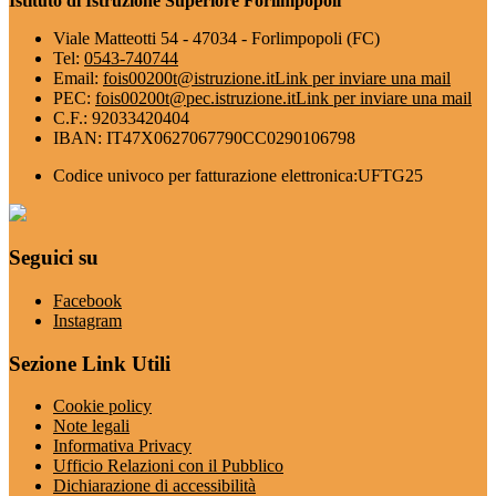
Istituto di Istruzione Superiore Forlimpopoli
Viale Matteotti 54 - 47034 - Forlimpopoli (FC)
Tel:
0543-740744
Email:
fois00200t@istruzione.it
Link per inviare una mail
PEC:
fois00200t@pec.istruzione.it
Link per inviare una mail
C.F.: 92033420404
IBAN: IT47X0627067790CC0290106798
Codice univoco per fatturazione elettronica:UFTG25
Seguici su
Facebook
Instagram
Sezione Link Utili
Cookie policy
Note legali
Informativa Privacy
Ufficio Relazioni con il Pubblico
Dichiarazione di accessibilità