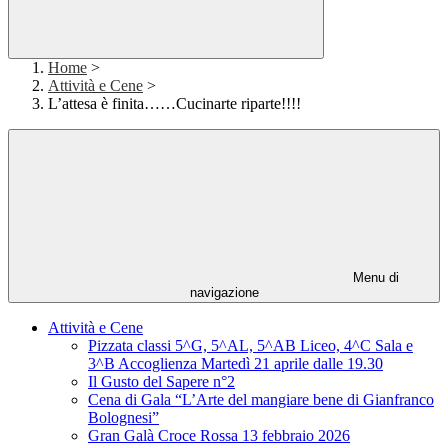
Home
>
Attività e Cene
>
L’attesa è finita……Cucinarte riparte!!!!
Menu di
navigazione
Attività e Cene
Pizzata classi 5^G, 5^AL, 5^AB Liceo, 4^C Sala e
3^B Accoglienza Martedì 21 aprile dalle 19.30
Il Gusto del Sapere n°2
Cena di Gala “L’Arte del mangiare bene di Gianfranco
Bolognesi”
Gran Galà Croce Rossa 13 febbraio 2026