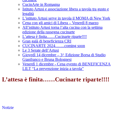
CucinArte in Romagna
Istituto Artusi e associazione libera a tavola tra gusto e
legalità
L’istituto Artusi serve in tavola il MOMA di New York
Cena con gli amici di Libera – Venerdì 8 marzo
All’istituto Artusi torna l’alta cucina con la settima
edizione della rassegna cucinarte
L’attesa è finita……Cucinarte riparte!!!!
Gran galà di beneficienza CRI
CUCINARTE 2024…….coming soon
Le 3 Serate dell’Artusi
Giovedì 14 dicembre – 3^ Edizione Borsa di Studio
Gianfranco e Bruna Bolognesi
Venerdì 1 dicembre - Cena evento di BENEFICENZA
LILT “La prevenzione inizia a tavola”
L’attesa è finita……Cucinarte riparte!!!!
Notizie