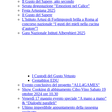
Il Gusto del Sapere, atto secondo
Serata degustazione "Emozioni nel Calice"
Festa Artusiana 2025
Il Gusto del Sapere
L'Istituto Artusi di Forlimpopoli brilla a Roma al
concorso nazionale “I gusti dei mieli nella cucina
d’autore”!
Gara Nazionale Istituti Alberghieri 2025
I Custodi del Gusto Vetusto
Centathlon EDU
Evento conclusivo del progetto "ALL4GAMES"
Show Cooking di abbinamento Cibo-Vino Sabato 19
ottobre 2024 ore 10.30
Venerdì 17 maggio evento speciale “A mano a mano”
& “Dialoghi paralleli”
Ultimo imperdibile appuntamento della rassegna
cucinarte