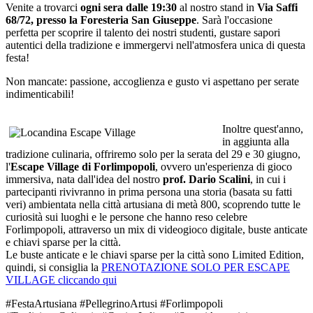
Venite a trovarci
ogni sera dalle 19:30
al nostro stand in
Via Saffi
68/72, presso la Foresteria San Giuseppe
. Sarà l'occasione
perfetta per scoprire il talento dei nostri studenti, gustare sapori
autentici della tradizione e immergervi nell'atmosfera unica di questa
festa!
Non mancate: passione, accoglienza e gusto vi aspettano per serate
indimenticabili!
Inoltre quest'anno,
in aggiunta alla
tradizione culinaria, offriremo solo per la serata del 29 e 30 giugno,
l'
Escape Village di Forlimpopoli
, ovvero un'esperienza di gioco
immersiva, nata dall'idea del nostro
prof. Dario Scalini
, in cui i
partecipanti rivivranno in prima persona una storia (basata su fatti
veri) ambientata nella città artusiana di metà 800, scoprendo tutte le
curiosità sui luoghi e le persone che hanno reso celebre
Forlimpopoli, attraverso un mix di videogioco digitale, buste anticate
e chiavi sparse per la città.
Le buste anticate e le chiavi sparse per la città sono Limited Edition,
quindi, si consiglia la
PRENOTAZIONE SOLO PER ESCAPE
VILLAGE cliccando qui
#FestaArtusiana #PellegrinoArtusi #Forlimpopoli