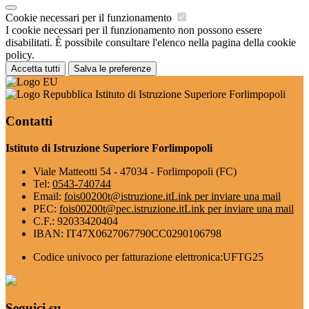
Cookie necessari per il funzionamento
I cookie necessari per il funzionamento non possono essere
disabilitati. È possibile consultare l'elenco nella pagina della cookie
policy.
Accetta tutti
Salva le preferenze
Istituto di Istruzione Superiore Forlimpopoli
Contatti
Istituto di Istruzione Superiore Forlimpopoli
Viale Matteotti 54 - 47034 - Forlimpopoli (FC)
Tel:
0543-740744
Email:
fois00200t@istruzione.it
Link per inviare una mail
PEC:
fois00200t@pec.istruzione.it
Link per inviare una mail
C.F.: 92033420404
IBAN: IT47X0627067790CC0290106798
Codice univoco per fatturazione elettronica:UFTG25
Seguici su