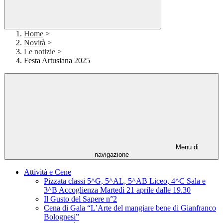
Home
>
Novità
>
Le notizie
>
Festa Artusiana 2025
Menu di
navigazione
Attività e Cene
Pizzata classi 5^G, 5^AL, 5^AB Liceo, 4^C Sala e
3^B Accoglienza Martedì 21 aprile dalle 19.30
Il Gusto del Sapere n°2
Cena di Gala “L’Arte del mangiare bene di Gianfranco
Bolognesi”