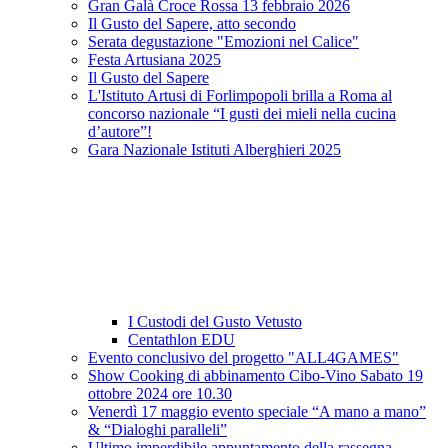
Gran Galà Croce Rossa 13 febbraio 2026
Il Gusto del Sapere, atto secondo
Serata degustazione "Emozioni nel Calice"
Festa Artusiana 2025
Il Gusto del Sapere
L'Istituto Artusi di Forlimpopoli brilla a Roma al
concorso nazionale “I gusti dei mieli nella cucina
d’autore”!
Gara Nazionale Istituti Alberghieri 2025
I Custodi del Gusto Vetusto
Centathlon EDU
Evento conclusivo del progetto "ALL4GAMES"
Show Cooking di abbinamento Cibo-Vino Sabato 19
ottobre 2024 ore 10.30
Venerdì 17 maggio evento speciale “A mano a mano”
& “Dialoghi paralleli”
Ultimo imperdibile appuntamento della rassegna