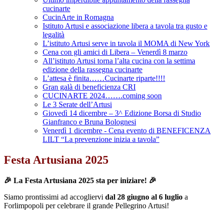
cucinarte
CucinArte in Romagna
Istituto Artusi e associazione libera a tavola tra gusto e
legalità
L’istituto Artusi serve in tavola il MOMA di New York
Cena con gli amici di Libera – Venerdì 8 marzo
All’istituto Artusi torna l’alta cucina con la settima
edizione della rassegna cucinarte
L’attesa è finita……Cucinarte riparte!!!!
Gran galà di beneficienza CRI
CUCINARTE 2024…….coming soon
Le 3 Serate dell’Artusi
Giovedì 14 dicembre – 3^ Edizione Borsa di Studio
Gianfranco e Bruna Bolognesi
Venerdì 1 dicembre - Cena evento di BENEFICENZA
LILT “La prevenzione inizia a tavola”
Festa Artusiana 2025
🎉 La Festa Artusiana 2025 sta per iniziare! 🎉
Siamo prontissimi ad accogliervi
dal 28 giugno al 6 luglio
a
Forlimpopoli per celebrare il grande Pellegrino Artusi!