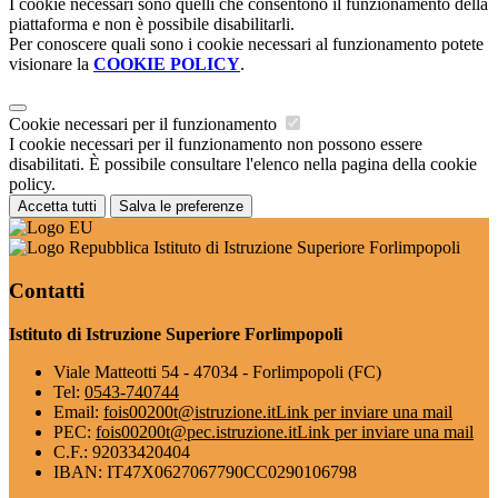
I cookie necessari sono quelli che consentono il funzionamento della
piattaforma e non è possibile disabilitarli.
Per conoscere quali sono i cookie necessari al funzionamento potete
visionare la
COOKIE POLICY
.
Cookie necessari per il funzionamento
I cookie necessari per il funzionamento non possono essere
disabilitati. È possibile consultare l'elenco nella pagina della cookie
policy.
Accetta tutti
Salva le preferenze
Istituto di Istruzione Superiore Forlimpopoli
Contatti
Istituto di Istruzione Superiore Forlimpopoli
Viale Matteotti 54 - 47034 - Forlimpopoli (FC)
Tel:
0543-740744
Email:
fois00200t@istruzione.it
Link per inviare una mail
PEC:
fois00200t@pec.istruzione.it
Link per inviare una mail
C.F.: 92033420404
IBAN: IT47X0627067790CC0290106798