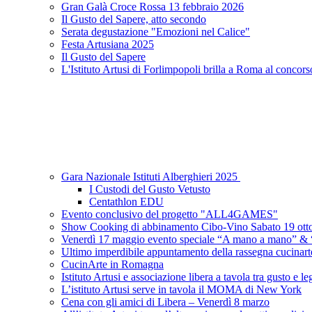
Gran Galà Croce Rossa 13 febbraio 2026
Il Gusto del Sapere, atto secondo
Serata degustazione "Emozioni nel Calice"
Festa Artusiana 2025
Il Gusto del Sapere
L'Istituto Artusi di Forlimpopoli brilla a Roma al concors
Gara Nazionale Istituti Alberghieri 2025
I Custodi del Gusto Vetusto
Centathlon EDU
Evento conclusivo del progetto "ALL4GAMES"
Show Cooking di abbinamento Cibo-Vino Sabato 19 otto
Venerdì 17 maggio evento speciale “A mano a mano” & “
Ultimo imperdibile appuntamento della rassegna cucinart
CucinArte in Romagna
Istituto Artusi e associazione libera a tavola tra gusto e leg
L’istituto Artusi serve in tavola il MOMA di New York
Cena con gli amici di Libera – Venerdì 8 marzo