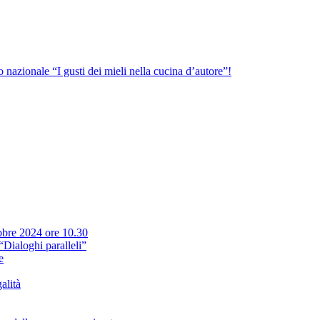
o nazionale “I gusti dei mieli nella cucina d’autore”!
bre 2024 ore 10.30
Dialoghi paralleli”
e
alità