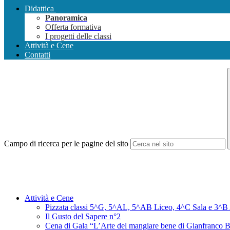
Didattica
Panoramica
Offerta formativa
I progetti delle classi
Attività e Cene
Contatti
Campo di ricerca per le pagine del sito
Attività e Cene
Pizzata classi 5^G, 5^AL, 5^AB Liceo, 4^C Sala e 3^B A
Il Gusto del Sapere n°2
Cena di Gala “L’Arte del mangiare bene di Gianfranco 