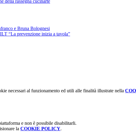
one della rassegna cucinarte
nfranco e Bruna Bolognesi
T “La prevenzione inizia a tavola”
kie necessari al funzionamento ed utili alle finalità illustrate nella
COO
attaforma e non è possibile disabilitarli.
isionare la
COOKIE POLICY
.