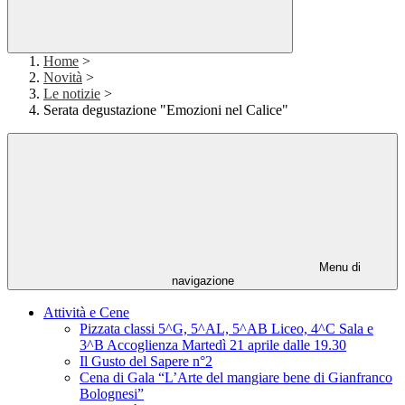
Home
>
Novità
>
Le notizie
>
Serata degustazione "Emozioni nel Calice"
Menu di
navigazione
Attività e Cene
Pizzata classi 5^G, 5^AL, 5^AB Liceo, 4^C Sala e
3^B Accoglienza Martedì 21 aprile dalle 19.30
Il Gusto del Sapere n°2
Cena di Gala “L’Arte del mangiare bene di Gianfranco
Bolognesi”