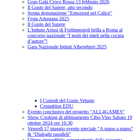
Gran Galà Croce Rossa 13 febbraio 2026
Il Gusto del Sapere, atto secondo
Serata degustazione "Emozioni nel Calice"
Festa Artusiana 2025
Il Gusto del Sapere
L'Istituto Artusi di Forlimpopoli brilla a Roma al
concorso nazionale “I gusti dei mieli nella cucina
d’autore”!
Gara Nazionale Istituti Alberghieri 2025
I Custodi del Gusto Vetusto
Centathlon EDU
Evento conclusivo del progetto "ALL4GAMES"
Show Cooking di abbinamento Cibo-Vino Sabato 19
ottobre 2024 ore 10.30
Venerdì 17 maggio evento speciale “A mano a mano”
& “Dialoghi paralleli”
Ultimo imperdibile appuntamento della rassegna