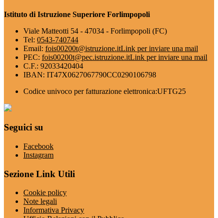
Istituto di Istruzione Superiore Forlimpopoli
Viale Matteotti 54 - 47034 - Forlimpopoli (FC)
Tel:
0543-740744
Email:
fois00200t@istruzione.it
Link per inviare una mail
PEC:
fois00200t@pec.istruzione.it
Link per inviare una mail
C.F.: 92033420404
IBAN: IT47X0627067790CC0290106798
Codice univoco per fatturazione elettronica:UFTG25
Seguici su
Facebook
Instagram
Sezione Link Utili
Cookie policy
Note legali
Informativa Privacy