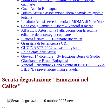
cucinarte
CucinArte in Romagna
Istituto Artusi e associazione libera a tavola tra gusto e
legalità
L’istituto Artusi serve in tavola il MOMA di New York
Cena con gli amici di Libera – Venerdì 8 marzo
All’istituto Artusi torna l’alta cucina con la settima
edizione della rassegna cucinarte
L’attesa è finita……Cucinarte riparte!!!!
Gran galà di beneficienza CRI
CUCINARTE 2024…….coming soon
Le 3 Serate dell’Artusi
Giovedì 14 dicembre – 3^ Edizione Borsa di Studio
Gianfranco e Bruna Bolognesi
Venerdì 1 dicembre - Cena evento di BENEFICENZA
LILT “La prevenzione inizia a tavola”
Serata degustazione "Emozioni nel
Calice"