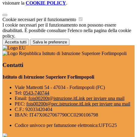
visionare la
COOKIE POLICY
.
Cookie necessari per il funzionamento
I cookie necessari per il funzionamento non possono essere
disabilitati. È possibile consultare l'elenco nella pagina della cookie
policy.
Accetta tutti
Salva le preferenze
Istituto di Istruzione Superiore Forlimpopoli
Contatti
Istituto di Istruzione Superiore Forlimpopoli
Viale Matteotti 54 - 47034 - Forlimpopoli (FC)
Tel:
0543-740744
Email:
fois00200t@istruzione.it
Link per inviare una mail
PEC:
fois00200t@pec.istruzione.it
Link per inviare una mail
C.F.: 92033420404
IBAN: IT47X0627067790CC0290106798
Codice univoco per fatturazione elettronica:UFTG25