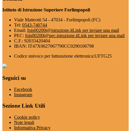
Istituto di Istruzione Superiore Forlimpopoli
Viale Matteotti 54 - 47034 - Forlimpopoli (FC)
Tel:
0543-740744
Email:
fois00200t@istruzione.it
Link per inviare una mail
PEC:
fois00200t@pec.istruzione.it
Link per inviare una mail
C.F.: 92033420404
IBAN: IT47X0627067790CC0290106798
Codice univoco per fatturazione elettronica:UFTG25
Seguici su
Facebook
Instagram
Sezione Link Utili
Cookie policy
Note legali
Informativa Privacy