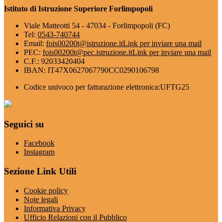
Istituto di Istruzione Superiore Forlimpopoli
Viale Matteotti 54 - 47034 - Forlimpopoli (FC)
Tel:
0543-740744
Email:
fois00200t@istruzione.it
Link per inviare una mail
PEC:
fois00200t@pec.istruzione.it
Link per inviare una mail
C.F.: 92033420404
IBAN: IT47X0627067790CC0290106798
Codice univoco per fatturazione elettronica:UFTG25
Seguici su
Facebook
Instagram
Sezione Link Utili
Cookie policy
Note legali
Informativa Privacy
Ufficio Relazioni con il Pubblico