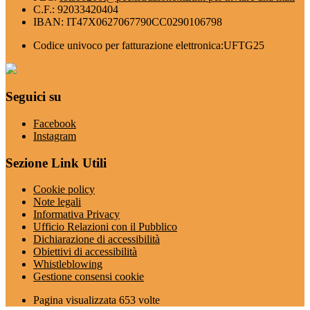
C.F.: 92033420404
IBAN: IT47X0627067790CC0290106798
Codice univoco per fatturazione elettronica:UFTG25
Seguici su
Facebook
Instagram
Sezione Link Utili
Cookie policy
Note legali
Informativa Privacy
Ufficio Relazioni con il Pubblico
Dichiarazione di accessibilità
Obiettivi di accessibilità
Whistleblowing
Gestione consensi cookie
Pagina visualizzata
653
volte