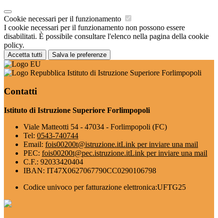
Cookie necessari per il funzionamento
I cookie necessari per il funzionamento non possono essere
disabilitati. È possibile consultare l'elenco nella pagina della cookie
policy.
Accetta tutti
Salva le preferenze
Istituto di Istruzione Superiore Forlimpopoli
Contatti
Istituto di Istruzione Superiore Forlimpopoli
Viale Matteotti 54 - 47034 - Forlimpopoli (FC)
Tel:
0543-740744
Email:
fois00200t@istruzione.it
Link per inviare una mail
PEC:
fois00200t@pec.istruzione.it
Link per inviare una mail
C.F.: 92033420404
IBAN: IT47X0627067790CC0290106798
Codice univoco per fatturazione elettronica:UFTG25