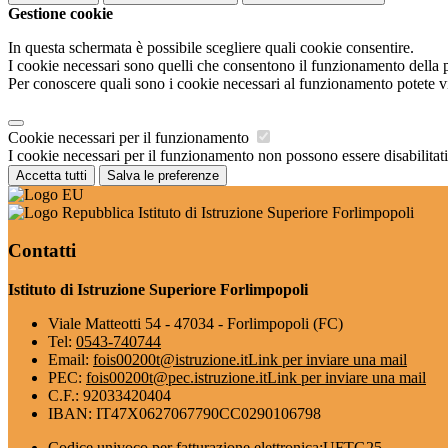
Gestione cookie
In questa schermata è possibile scegliere quali cookie consentire.
I cookie necessari sono quelli che consentono il funzionamento della pi
Per conoscere quali sono i cookie necessari al funzionamento potete v
Cookie necessari per il funzionamento
I cookie necessari per il funzionamento non possono essere disabilitati.
Accetta tutti
Salva le preferenze
Istituto di Istruzione Superiore Forlimpopoli
Contatti
Istituto di Istruzione Superiore Forlimpopoli
Viale Matteotti 54 - 47034 - Forlimpopoli (FC)
Tel:
0543-740744
Email:
fois00200t@istruzione.it
Link per inviare una mail
PEC:
fois00200t@pec.istruzione.it
Link per inviare una mail
C.F.: 92033420404
IBAN: IT47X0627067790CC0290106798
Codice univoco per fatturazione elettronica:UFTG25