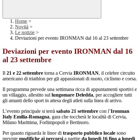
Home
>
Novità
>
Le notizie
>
Deviazioni per evento IRONMAN dal 16 al 23 settembre
Deviazioni per evento IRONMAN dal 16
al 23 settembre
Il
21 e 22 settembre
torna a Cervia
IRONMAN
, il celebre circuito
americano di triathlon per gli appassionati di nuoto, ciclismo e corsa.
Il programma prevede una settimana ricca di appuntamenti sportivi e
un villaggio, allestito sul
lungomare Deledda
, per accogliere tutti
gli amanti dello sport in attesa degli atleti sulla linea di arrivo.
L’evento principale si terrà
sabato 21 settembre
con l’
Ironman
Italy Emilia-Romagna
, gara che toccherà le località di Cervia,
Milano Marittima, Forlimpopoli e Bertinoro.
Per quanto riguarda le linee di
trasporto pubblico locale
sono
previste
modifiche ai percorsi
a partire
da lunedì 16 fino a lunedì