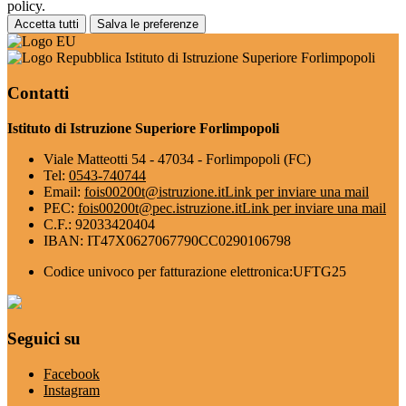
policy.
Accetta tutti
Salva le preferenze
Istituto di Istruzione Superiore Forlimpopoli
Contatti
Istituto di Istruzione Superiore Forlimpopoli
Viale Matteotti 54 - 47034 - Forlimpopoli (FC)
Tel:
0543-740744
Email:
fois00200t@istruzione.it
Link per inviare una mail
PEC:
fois00200t@pec.istruzione.it
Link per inviare una mail
C.F.: 92033420404
IBAN: IT47X0627067790CC0290106798
Codice univoco per fatturazione elettronica:UFTG25
Seguici su
Facebook
Instagram