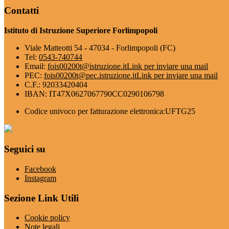
Contatti
Istituto di Istruzione Superiore Forlimpopoli
Viale Matteotti 54 - 47034 - Forlimpopoli (FC)
Tel:
0543-740744
Email:
fois00200t@istruzione.it
Link per inviare una mail
PEC:
fois00200t@pec.istruzione.it
Link per inviare una mail
C.F.: 92033420404
IBAN: IT47X0627067790CC0290106798
Codice univoco per fatturazione elettronica:UFTG25
Seguici su
Facebook
Instagram
Sezione Link Utili
Cookie policy
Note legali