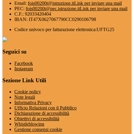
Email:
fois00200t@istruzione.it
Link per inviare una mail
PEC:
fois00200t@pec.istruzione.it
Link per inviare una mail
C.F.: 92033420404
IBAN: IT47X0627067790CC0290106798
Codice univoco per fatturazione elettronica:UFTG25
Seguici su
Facebook
Instagram
Sezione Link Utili
Cookie policy
Note legali
Informativa Privacy
Ufficio Relazioni con il Pubblico
Dichiarazione di accessibilità
Obiettivi di accessibilità
Whistleblowing
Gestione consensi cookie