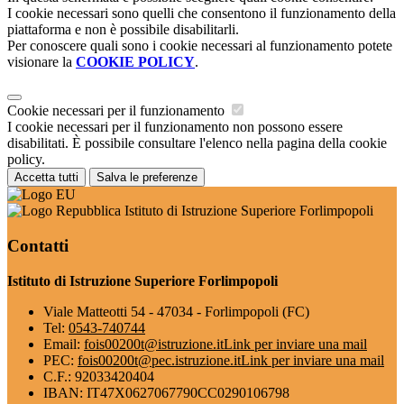
I cookie necessari sono quelli che consentono il funzionamento della
piattaforma e non è possibile disabilitarli.
Per conoscere quali sono i cookie necessari al funzionamento potete
visionare la
COOKIE POLICY
.
Cookie necessari per il funzionamento
I cookie necessari per il funzionamento non possono essere
disabilitati. È possibile consultare l'elenco nella pagina della cookie
policy.
Accetta tutti
Salva le preferenze
Istituto di Istruzione Superiore Forlimpopoli
Contatti
Istituto di Istruzione Superiore Forlimpopoli
Viale Matteotti 54 - 47034 - Forlimpopoli (FC)
Tel:
0543-740744
Email:
fois00200t@istruzione.it
Link per inviare una mail
PEC:
fois00200t@pec.istruzione.it
Link per inviare una mail
C.F.: 92033420404
IBAN: IT47X0627067790CC0290106798