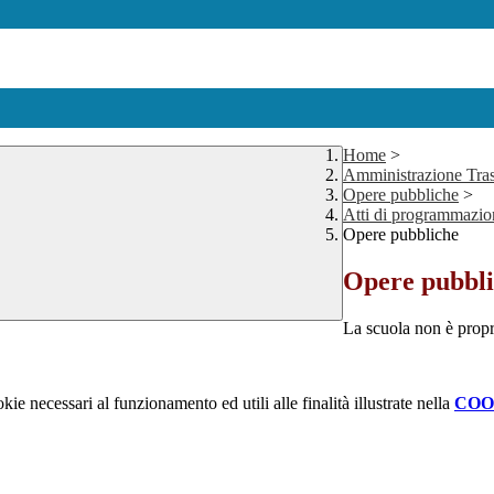
Home
>
Amministrazione Tra
Opere pubbliche
>
Atti di programmazio
Opere pubbliche
Opere pubbl
La scuola non è propri
kie necessari al funzionamento ed utili alle finalità illustrate nella
COO