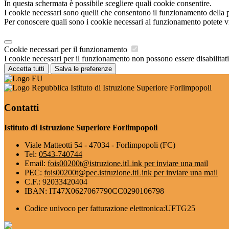
In questa schermata è possibile scegliere quali cookie consentire.
I cookie necessari sono quelli che consentono il funzionamento della pi
Per conoscere quali sono i cookie necessari al funzionamento potete v
Cookie necessari per il funzionamento
I cookie necessari per il funzionamento non possono essere disabilitati.
Accetta tutti
Salva le preferenze
Istituto di Istruzione Superiore Forlimpopoli
Contatti
Istituto di Istruzione Superiore Forlimpopoli
Viale Matteotti 54 - 47034 - Forlimpopoli (FC)
Tel:
0543-740744
Email:
fois00200t@istruzione.it
Link per inviare una mail
PEC:
fois00200t@pec.istruzione.it
Link per inviare una mail
C.F.: 92033420404
IBAN: IT47X0627067790CC0290106798
Codice univoco per fatturazione elettronica:UFTG25