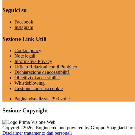
Seguici su
Facebook
Instagram
Sezione Link Utili
Cookie policy
Note legali
Informativa Privacy
Ufficio Relazioni con il Pubblico
Dichiarazione di accessibilità
Obiettivi di accessibilità
Whistleblowing
Gestione consensi cookie
Pagina visualizzata
393
volte
Sezione Copyright
Copyright 2026 | Engineered and powered by Gruppo Spaggiari Parm
Disclaimer trattamento dati personali