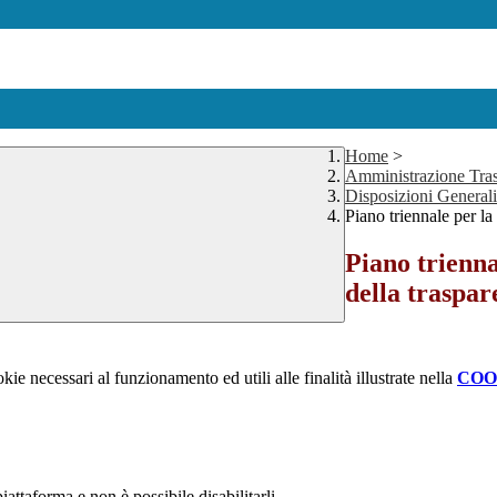
Home
>
Amministrazione Tra
Disposizioni Generali
Piano triennale per la
Piano trienna
della traspar
kie necessari al funzionamento ed utili alle finalità illustrate nella
COO
attaforma e non è possibile disabilitarli.