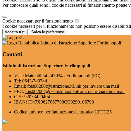
Per conoscere quali sono i cookie necessari al funzionamento potete v
Cookie necessari per il funzionamento
I cookie necessari per il funzionamento non possono essere disabilitati.
Accetta tutti
Salva le preferenze
Istituto di Istruzione Superiore Forlimpopoli
Contatti
Istituto di Istruzione Superiore Forlimpopoli
Viale Matteotti 54 - 47034 - Forlimpopoli (FC)
Tel:
0543-740744
Email:
fois00200t@istruzione.it
Link per inviare una mail
PEC:
fois00200t@pec.istruzione.it
Link per inviare una mail
C.F.: 92033420404
IBAN: IT47X0627067790CC0290106798
Codice univoco per fatturazione elettronica:UFTG25