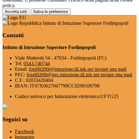
policy.
Accetta tutti
Salva le preferenze
Istituto di Istruzione Superiore Forlimpopoli
Contatti
Istituto di Istruzione Superiore Forlimpopoli
Viale Matteotti 54 - 47034 - Forlimpopoli (FC)
Tel:
0543-740744
Email:
fois00200t@istruzione.it
Link per inviare una mail
PEC:
fois00200t@pec.istruzione.it
Link per inviare una mail
C.F.: 92033420404
IBAN: IT47X0627067790CC0290106798
Codice univoco per fatturazione elettronica:UFTG25
Seguici su
Facebook
Instagram