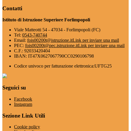
Contatti
Istituto di Istruzione Superiore Forlimpopoli
Viale Matteotti 54 - 47034 - Forlimpopoli (FC)
Tel:
0543-740744
Email:
fois00200t@istruzione.it
Link per inviare una mail
PEC:
fois00200t@pec.istruzione.it
Link per inviare una mail
C.F.: 92033420404
IBAN: IT47X0627067790CC0290106798
Codice univoco per fatturazione elettronica:UFTG25
Seguici su
Facebook
Instagram
Sezione Link Utili
Cookie policy