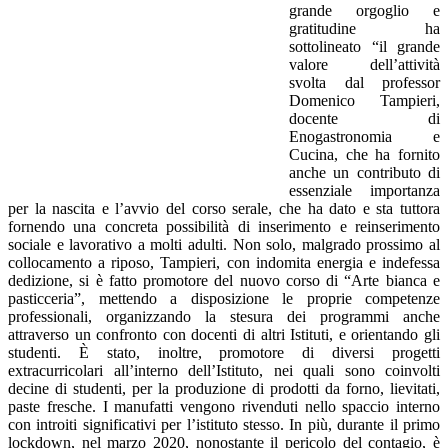
grande orgoglio e
gratitudine ha
sottolineato “il grande
valore dell’attività
svolta dal professor
Domenico Tampieri,
docente di
Enogastronomia e
Cucina, che ha fornito
anche un contributo di
essenziale importanza
per la nascita e l’avvio del corso serale, che ha dato e sta tuttora
fornendo una concreta possibilità di inserimento e reinserimento
sociale e lavorativo a molti adulti. Non solo, malgrado prossimo al
collocamento a riposo, Tampieri, con indomita energia e indefessa
dedizione, si è fatto promotore del nuovo corso di “Arte bianca e
pasticceria”, mettendo a disposizione le proprie competenze
professionali, organizzando la stesura dei programmi anche
attraverso un confronto con docenti di altri Istituti, e orientando gli
studenti. È stato, inoltre, promotore di diversi progetti
extracurricolari all’interno dell’Istituto, nei quali sono coinvolti
decine di studenti, per la produzione di prodotti da forno, lievitati,
paste fresche. I manufatti vengono rivenduti nello spaccio interno
con introiti significativi per l’istituto stesso. In più, durante il primo
lockdown, nel marzo 2020, nonostante il pericolo del contagio, è