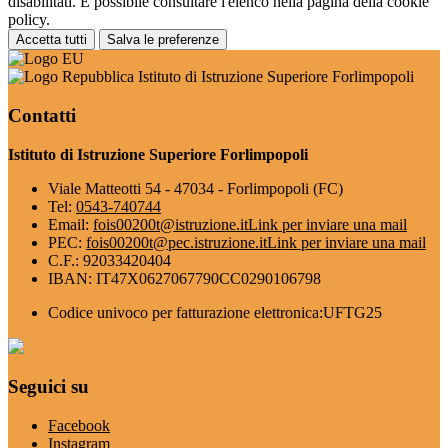
disabilitati. È possibile consultare l'elenco nella pagina della cookie
policy.
Accetta tutti
Salva le preferenze
Istituto di Istruzione Superiore Forlimpopoli
Contatti
Istituto di Istruzione Superiore Forlimpopoli
Viale Matteotti 54 - 47034 - Forlimpopoli (FC)
Tel:
0543-740744
Email:
fois00200t@istruzione.it
Link per inviare una mail
PEC:
fois00200t@pec.istruzione.it
Link per inviare una mail
C.F.: 92033420404
IBAN: IT47X0627067790CC0290106798
Codice univoco per fatturazione elettronica:UFTG25
Seguici su
Facebook
Instagram