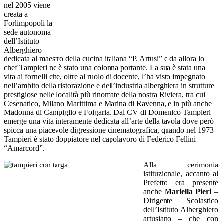
nel 2005 viene
creata a
Forlimpopoli la
sede autonoma
dell’Istituto
Alberghiero
dedicata al maestro della cucina italiana “P. Artusi” e da allora lo
chef Tampieri ne è stato una colonna portante. La sua è stata una
vita ai fornelli che, oltre al ruolo di docente, l’ha visto impegnato
nell’ambito della ristorazione e dell’industria alberghiera in strutture
prestigiose nelle località più rinomate della nostra Riviera, tra cui
Cesenatico, Milano Marittima e Marina di Ravenna, e in più anche
Madonna di Campiglio e Folgaria. Dal CV di Domenico Tampieri
emerge una vita interamente dedicata all’arte della tavola dove però
spicca una piacevole digressione cinematografica, quando nel 1973
Tampieri è stato doppiatore nel capolavoro di Federico Fellini
“Amarcord”.
Alla cerimonia
istituzionale, accanto al
Prefetto era presente
anche
Mariella Pieri
–
Dirigente Scolastico
dell’Istituto Alberghiero
artusiano – che con