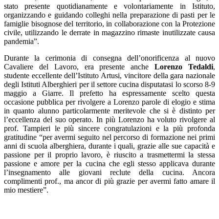
stato presente quotidianamente e volontariamente in Istituto,
organizzando e guidando colleghi nella preparazione di pasti per le
famiglie bisognose del territorio, in collaborazione con la Protezione
civile, utilizzando le derrate in magazzino rimaste inutilizzate causa
pandemia”.
Durante la cerimonia di consegna dell’onorificenza al nuovo
Cavaliere del Lavoro, era presente anche
Lorenzo Tedaldi
,
studente eccellente dell’Istituto Artusi, vincitore della gara nazionale
degli Istituti Alberghieri per il settore cucina disputatasi lo scorso 8-9
maggio a Giarre. Il prefetto ha espressamente scelto questa
occasione pubblica per rivolgere a Lorenzo parole di elogio e stima
in quanto alunno particolarmente meritevole che si è distinto per
l’eccellenza del suo operato. In più Lorenzo ha voluto rivolgere al
prof. Tampieri le più sincere congratulazioni e la più profonda
gratitudine “per avermi seguito nel percorso di formazione nei primi
anni di scuola alberghiera, durante i quali, grazie alle sue capacità e
passione per il proprio lavoro, è riuscito a trasmettermi la stessa
passione e amore per la cucina che egli stesso applicava durante
l’insegnamento alle giovani reclute della cucina. Ancora
complimenti prof., ma ancor di più grazie per avermi fatto amare il
mio mestiere”.