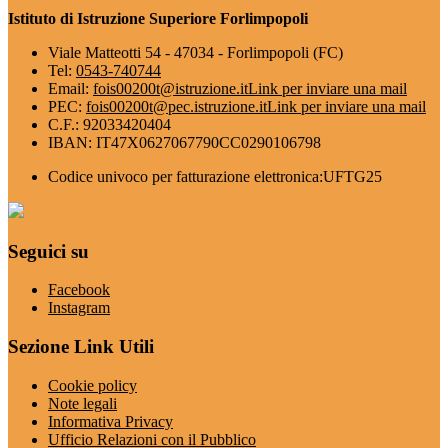
Istituto di Istruzione Superiore Forlimpopoli
Viale Matteotti 54 - 47034 - Forlimpopoli (FC)
Tel:
0543-740744
Email:
fois00200t@istruzione.it
Link per inviare una mail
PEC:
fois00200t@pec.istruzione.it
Link per inviare una mail
C.F.: 92033420404
IBAN: IT47X0627067790CC0290106798
Codice univoco per fatturazione elettronica:UFTG25
Seguici su
Facebook
Instagram
Sezione Link Utili
Cookie policy
Note legali
Informativa Privacy
Ufficio Relazioni con il Pubblico