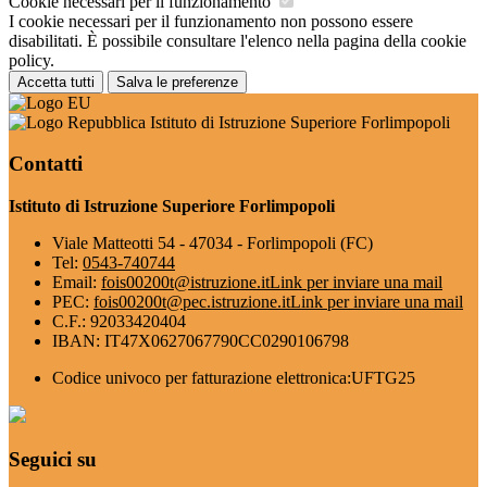
Cookie necessari per il funzionamento
I cookie necessari per il funzionamento non possono essere
disabilitati. È possibile consultare l'elenco nella pagina della cookie
policy.
Accetta tutti
Salva le preferenze
Istituto di Istruzione Superiore Forlimpopoli
Contatti
Istituto di Istruzione Superiore Forlimpopoli
Viale Matteotti 54 - 47034 - Forlimpopoli (FC)
Tel:
0543-740744
Email:
fois00200t@istruzione.it
Link per inviare una mail
PEC:
fois00200t@pec.istruzione.it
Link per inviare una mail
C.F.: 92033420404
IBAN: IT47X0627067790CC0290106798
Codice univoco per fatturazione elettronica:UFTG25
Seguici su