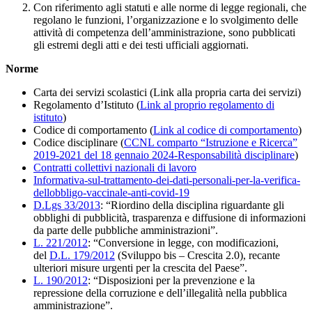
Con riferimento agli statuti e alle norme di legge regionali, che
regolano le funzioni, l’organizzazione e lo svolgimento delle
attività di competenza dell’amministrazione, sono pubblicati
gli estremi degli atti e dei testi ufficiali aggiornati.
Norme
Carta dei servizi scolastici (Link alla propria carta dei servizi)
Regolamento d’Istituto (
Link al proprio regolamento di
istituto
)
Codice di comportamento (
Link al codice di comportamento
)
Codice disciplinare (
CCNL comparto “Istruzione e Ricerca”
2019-2021 del 18 gennaio 2024-Responsabilità disciplinare
)
Contratti collettivi nazionali di lavoro
Informativa-sul-trattamento-dei-dati-personali-per-la-verifica-
dellobbligo-vaccinale-anti-covid-19
D.Lgs 33/2013
: “Riordino della disciplina riguardante gli
obblighi di pubblicità, trasparenza e diffusione di informazioni
da parte delle pubbliche amministrazioni”.
L. 221/2012
: “Conversione in legge, con modificazioni,
del
D.L. 179/2012
(Sviluppo bis – Crescita 2.0), recante
ulteriori misure urgenti per la crescita del Paese”.
L. 190/2012
: “Disposizioni per la prevenzione e la
repressione della corruzione e dell’illegalità nella pubblica
amministrazione”.