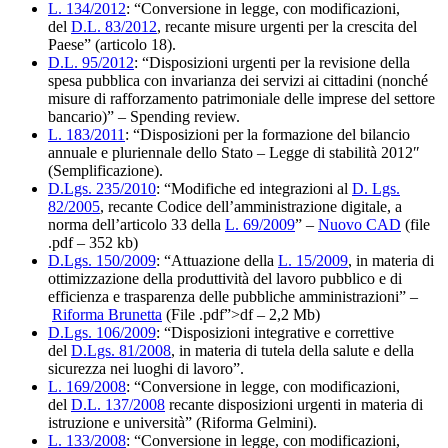
L. 134/2012
: “Conversione in legge, con modificazioni,
del
D.L. 83/2012
, recante misure urgenti per la crescita del
Paese” (articolo 18).
D.L. 95/2012
: “Disposizioni urgenti per la revisione della
spesa pubblica con invarianza dei servizi ai cittadini (nonché
misure di rafforzamento patrimoniale delle imprese del settore
bancario)” – Spending review.
L. 183/2011
: “Disposizioni per la formazione del bilancio
annuale e pluriennale dello Stato – Legge di stabilità 2012″
(Semplificazione).
D.Lgs. 235/2010
: “Modifiche ed integrazioni al
D. Lgs.
82/2005
, recante Codice dell’amministrazione digitale, a
norma dell’articolo 33 della
L. 69/2009
” –
Nuovo CAD
(file
.pdf – 352 kb)
D.Lgs. 150/2009
: “Attuazione della
L. 15/2009
, in materia di
ottimizzazione della produttività del lavoro pubblico e di
efficienza e trasparenza delle pubbliche amministrazioni” –
Riforma Brunetta
(File .pdf”>df – 2,2 Mb)
D.Lgs. 106/2009
: “Disposizioni integrative e correttive
del
D.Lgs. 81/2008
, in materia di tutela della salute e della
sicurezza nei luoghi di lavoro”.
L. 169/2008
: “Conversione in legge, con modificazioni,
del
D.L. 137/2008
recante disposizioni urgenti in materia di
istruzione e università” (Riforma Gelmini).
L. 133/2008
: “Conversione in legge, con modificazioni,