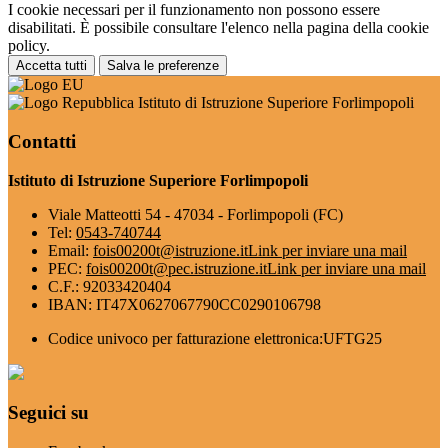
I cookie necessari per il funzionamento non possono essere
disabilitati. È possibile consultare l'elenco nella pagina della cookie
policy.
Accetta tutti
Salva le preferenze
Istituto di Istruzione Superiore Forlimpopoli
Contatti
Istituto di Istruzione Superiore Forlimpopoli
Viale Matteotti 54 - 47034 - Forlimpopoli (FC)
Tel:
0543-740744
Email:
fois00200t@istruzione.it
Link per inviare una mail
PEC:
fois00200t@pec.istruzione.it
Link per inviare una mail
C.F.: 92033420404
IBAN: IT47X0627067790CC0290106798
Codice univoco per fatturazione elettronica:UFTG25
Seguici su