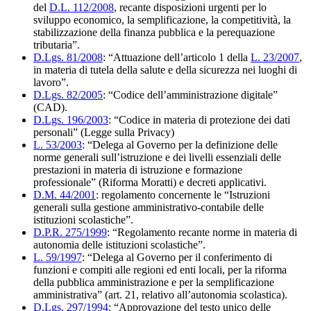
del
D.L. 112/2008
, recante disposizioni urgenti per lo
sviluppo economico, la semplificazione, la competitività, la
stabilizzazione della finanza pubblica e la perequazione
tributaria”.
D.Lgs. 81/2008
: “Attuazione dell’articolo 1 della
L. 23/2007
,
in materia di tutela della salute e della sicurezza nei luoghi di
lavoro”.
D.Lgs. 82/2005
: “Codice dell’amministrazione digitale”
(
CAD
).
D.Lgs. 196/2003
: “Codice in materia di protezione dei dati
personali” (Legge sulla Privacy)
L. 53/2003
: “Delega al Governo per la definizione delle
norme generali sull’istruzione e dei livelli essenziali delle
prestazioni in materia di istruzione e formazione
professionale” (Riforma Moratti) e decreti applicativi.
D.M. 44/2001
: regolamento concernente le “Istruzioni
generali sulla gestione amministrativo-contabile delle
istituzioni scolastiche”.
D.P.R. 275/1999
: “Regolamento recante norme in materia di
autonomia delle istituzioni scolastiche”.
L. 59/1997
: “Delega al Governo per il conferimento di
funzioni e compiti alle regioni ed enti locali, per la riforma
della pubblica amministrazione e per la semplificazione
amministrativa” (art. 21, relativo all’autonomia scolastica).
D.Lgs. 297/1994
: “Approvazione del testo unico delle