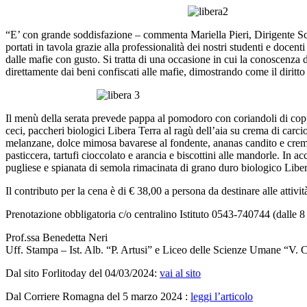
“E’ con grande soddisfazione – commenta Mariella Pieri, Dirigente Scola
portati in tavola grazie alla professionalità dei nostri studenti e doc
dalle mafie con gusto. Si tratta di una occasione in cui la conoscenz
direttamente dai beni confiscati alle mafie, dimostrando come il diritto e
Il menù della serata prevede pappa al pomodoro con coriandoli di coppa
ceci, paccheri biologici Libera Terra al ragù dell’aia su crema di carc
melanzane, dolce mimosa bavarese al fondente, ananas candito e crema a
pasticcera, tartufi cioccolato e arancia e biscottini alle mandorle. 
pugliese e spianata di semola rimacinata di grano duro biologico Liber
Il contributo per la cena è di € 38,00 a persona da destinare alle attiv
Prenotazione obbligatoria c/o centralino Istituto 0543-740744 (dalle 8 
Prof.ssa Benedetta Neri
Uff. Stampa – Ist. Alb. “P. Artusi” e Liceo delle Scienze Umane “V.
Dal sito Forlitoday del 04/03/2024:
vai al sito
Dal Corriere Romagna del 5 marzo 2024 :
leggi l’articolo