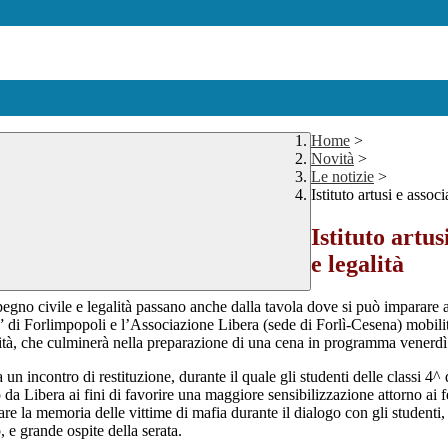
Home
>
Novità
>
Le notizie
>
Istituto artusi e asso
Istituto artu
e legalità
egno civile e legalità passano anche dalla tavola dove si può imparare ad
i” di Forlimpopoli e l’Associazione Libera (sede di Forlì-Cesena) mobilit
egalità, che culminerà nella preparazione di una cena in programma venerdì 
 incontro di restituzione, durante il quale gli studenti delle classi 4^
 da Libera ai fini di favorire una maggiore sensibilizzazione attorno ai 
rdare la memoria delle vittime di mafia durante il dialogo con gli studen
, e grande ospite della serata.