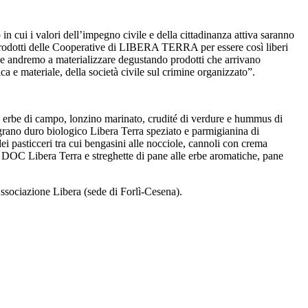
n cui i valori dell’impegno civile e della cittadinanza attiva saranno
ei prodotti delle Cooperative di LIBERA TERRA per essere così liberi
he andremo a materializzare degustando prodotti che arrivano
ica e materiale, della società civile sul crimine organizzato”.
le erbe di campo, lonzino marinato, crudité di verdure e hummus di
i grano duro biologico Libera Terra speziato e parmigianina di
i pasticceri tra cui bengasini alle nocciole, cannoli con crema
 DOC Libera Terra e streghette di pane alle erbe aromatiche, pane
’Associazione Libera (sede di Forlì-Cesena).