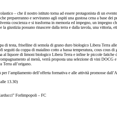
stico – che il nostro istituto torna ad essere protagonista di un evento i
enti che prepareranno e serviranno agli ospiti una gustosa cena a base d
a diventa coscienza e si trasforma in memoria ed impegno, un impegno c
 la giustizia possano rinascere dalla terra e dalla tavola, una vittoria, et
 di testa, friselline di semola di grano duro biologico Libera Terra al
iofi seguiti da coppa di maialino cotto a bassa temperatura, cous cous d
l liquore di limoni biologico Libera Terra e infine le piccole fatiche de
In accompagnamento al menù, verrà proposta una selezione di vini DOCG e
a Terra all’origano.
ità per l’ampliamento dell’offerta formativa e alle attività promosse dall
alle 13.30)
 Carducci” Forlimpopoli – FC