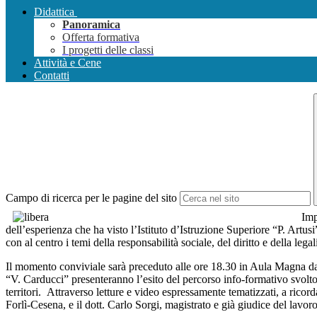
Didattica
Panoramica
Offerta formativa
I progetti delle classi
Attività e Cene
Contatti
Campo di ricerca per le pagine del sito
Imp
dell’esperienza che ha visto l’Istituto d’Istruzione Superiore “P. Artus
con al centro i temi della responsabilità sociale, del diritto e della l
Il momento conviviale sarà preceduto alle ore 18.30 in Aula Magna da un
“V. Carducci” presenteranno l’esito del percorso info-formativo svolto
territori. Attraverso letture e video espressamente tematizzati, a rico
Forlì-Cesena, e il dott. Carlo Sorgi, magistrato e già giudice del lavoro