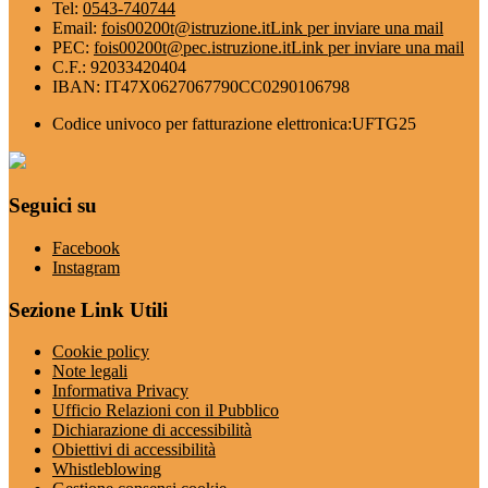
Tel:
0543-740744
Email:
fois00200t@istruzione.it
Link per inviare una mail
PEC:
fois00200t@pec.istruzione.it
Link per inviare una mail
C.F.: 92033420404
IBAN: IT47X0627067790CC0290106798
Codice univoco per fatturazione elettronica:UFTG25
Seguici su
Facebook
Instagram
Sezione Link Utili
Cookie policy
Note legali
Informativa Privacy
Ufficio Relazioni con il Pubblico
Dichiarazione di accessibilità
Obiettivi di accessibilità
Whistleblowing