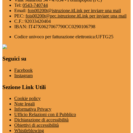
Tel:
0543-740744
Email:
fois00200t@istruzione.it
Link per inviare una mail
PEC:
fois00200t@pec.istruzione.it
Link per inviare una mail
C.F.: 92033420404
IBAN: IT47X0627067790CC0290106798
Codice univoco per fatturazione elettronica:UFTG25
Seguici su
Facebook
Instagram
Sezione Link Utili
Cookie policy
Note legali
Informativa Privacy
Ufficio Relazioni con il Pubblico
Dichiarazione di accessibilità
Obiettivi di accessibilità
Whistleblowing