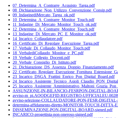
07_Determina_A_Contrarre_Acquisto_Targa.pdf
08_Dichiarazione_Non_Utilizzo_Convenzione_Consip.pdf
09_IndaginediMercato_Targa_ok.pdf
10_Determina_A_Contrarre_Monitor_Touch.pdf
11_Indagine_Di_Mercato_Monitor_Touch_ok.pdf
12_Determina_A_Contrarre_Monitor_Touch.pdf
13_Indagine_Di_Mercato_PC_E_Monitor_ok.pdf
14_Incarico_Collaudatore.pdf
16_Certificato_Di_Regolare_Esecuzione_Targa.pdf
17_Verbale_Di_Collaudo_Monitor_Touch.pdf
18_VerbalediCollaudo_Monitor_e_PC.pdf
19_Verbale_Collegio_Docenti.pdf
20_Verbale_Consiglio_Di_Istituto.pdf
21_Dichiarazione_DS_Assenza_Doppio_Finanziamento.pdf
22_Certificato_Regolare_Esecuzione_Fornitura_Estensione_
23_Incarico_DSGA_Frattini_Enrico_Pon_Digital_Board.pdf
24_Incarico_Assistente_Tecnico_Asioli_Claudio_PON_Digita
25_Incarico_Assistente_Amministrativo_Maltoni_Grazia_Pon_
ASSUNZIONE-IN-BILANCIO-FESRPON-DIGITAL-BOAR
avviso-m_pi.AOODGEFID.REGISTRO-UFFICIALEU.002896
avviso-selezione-COLLAUDATORE-PON-FESR-DIGITAL-B
determina-affidamento-diretto-MONITOR-TOUCH-DITT
DISSEMINAZIONE-PON-DIGITAL-BOARD-signed.pdf
INCARICO-progettista-non-oneroso-signed.pdf