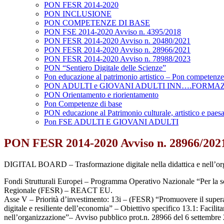
PON FESR 2014-2020
PON INCLUSIONE
PON COMPETENZE DI BASE
PON FSE 2014-2020 Avviso n. 4395/2018
PON FESR 2014-2020 Avviso n. 20480/2021
PON FESR 2014-2020 Avviso n. 28966/2021
PON FESR 2014-2020 Avviso n. 78988/2023
PON “Sentiero Digitale delle Scienze”
Pon educazione al patrimonio artistico – Pon competenz
PON ADULTI e GIOVANI ADULTI INN….FORMA
PON Orientamento e riorientamento
Pon Competenze di base
PON educazione al Patrimonio culturale, artistico e paesa
Pon FSE ADULTI E GIOVANI ADULTI
PON FESR 2014-2020 Avviso n. 28966/202
DIGITAL BOARD – Trasformazione digitale nella didattica e nell’or
Fondi Strutturali Europei
–
Programma Operativo Nazional
e “Per la 
Regionale (FESR)
–
REACT EU.
Asse V
–
Priorità d’investimento: 13i
–
(FESR) “Promuovere il supera
digitale e resiliente
dell’economia”
–
Obiettivo specifico 13.1: Facilita
nell’organizzazione”
–
Avviso pubblico prot.n.
28966 del 6 settembre 2