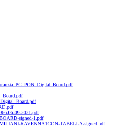
Garanzia_PC_PON_Digital_Board.pdf
l_Board.pdf
Digital_Board.pdf
D.pdf
6.06-09-2021.pdf
OARD-signed-1.pdf
A-EMILIANI-RAVENNA1CON-TABELLA-signed.pdf