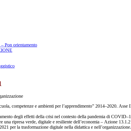
e – Pon orientamento
ZIONE
ggistico
1
ganizzazione
scuola, competenze e
ambienti per l’apprendimento” 2014
–
2020.
Asse I
mento degli effet
ti della crisi nel contesto
della pandemia di COVID
–
1
re una ripresa verde, digitale e resiliente dell’economia
–
Azion
e
13.1.2
021 per la trasformazione digitale nella didattica e nell’organizzazione