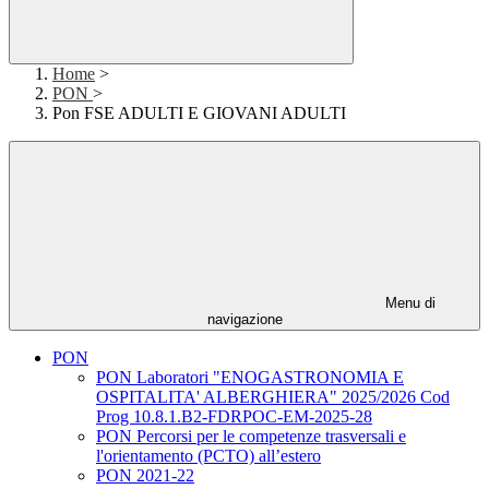
Home
>
PON
>
Pon FSE ADULTI E GIOVANI ADULTI
Menu di
navigazione
PON
PON Laboratori "ENOGASTRONOMIA E
OSPITALITA' ALBERGHIERA" 2025/2026 Cod
Prog 10.8.1.B2-FDRPOC-EM-2025-28
PON Percorsi per le competenze trasversali e
l'orientamento (PCTO) all’estero
PON 2021-22