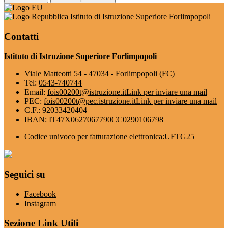
Istituto di Istruzione Superiore Forlimpopoli
Contatti
Istituto di Istruzione Superiore Forlimpopoli
Viale Matteotti 54 - 47034 - Forlimpopoli (FC)
Tel:
0543-740744
Email:
fois00200t@istruzione.it
Link per inviare una mail
PEC:
fois00200t@pec.istruzione.it
Link per inviare una mail
C.F.: 92033420404
IBAN: IT47X0627067790CC0290106798
Codice univoco per fatturazione elettronica:UFTG25
Seguici su
Facebook
Instagram
Sezione Link Utili