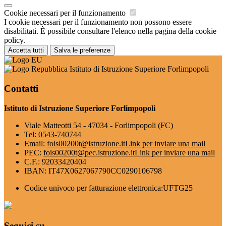
Cookie necessari per il funzionamento
I cookie necessari per il funzionamento non possono essere
disabilitati. È possibile consultare l'elenco nella pagina della cookie
policy.
Accetta tutti
Salva le preferenze
Istituto di Istruzione Superiore Forlimpopoli
Contatti
Istituto di Istruzione Superiore Forlimpopoli
Viale Matteotti 54 - 47034 - Forlimpopoli (FC)
Tel:
0543-740744
Email:
fois00200t@istruzione.it
Link per inviare una mail
PEC:
fois00200t@pec.istruzione.it
Link per inviare una mail
C.F.: 92033420404
IBAN: IT47X0627067790CC0290106798
Codice univoco per fatturazione elettronica:UFTG25
Seguici su