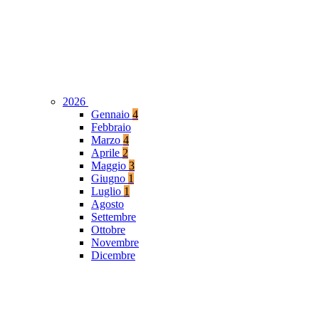
2026
Gennaio
4
Febbraio
Marzo
4
Aprile
2
Maggio
3
Giugno
1
Luglio
1
Agosto
Settembre
Ottobre
Novembre
Dicembre