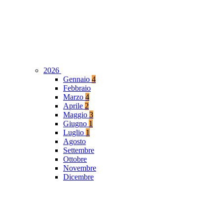
2026
Gennaio
4
Febbraio
Marzo
4
Aprile
2
Maggio
3
Giugno
1
Luglio
1
Agosto
Settembre
Ottobre
Novembre
Dicembre