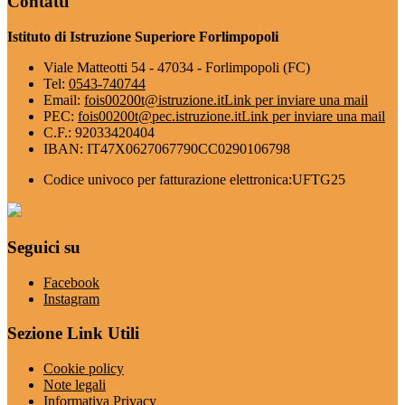
Contatti
Istituto di Istruzione Superiore Forlimpopoli
Viale Matteotti 54 - 47034 - Forlimpopoli (FC)
Tel:
0543-740744
Email:
fois00200t@istruzione.it
Link per inviare una mail
PEC:
fois00200t@pec.istruzione.it
Link per inviare una mail
C.F.: 92033420404
IBAN: IT47X0627067790CC0290106798
Codice univoco per fatturazione elettronica:UFTG25
Seguici su
Facebook
Instagram
Sezione Link Utili
Cookie policy
Note legali
Informativa Privacy