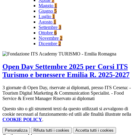
Aprile
7
Maggio
1
Giugno
5
Luglio
1
Agosto
1
Settembre
3
Ottobre
6
Novembre
2
Dicembre
2
Open Day Settembre 2025 per Corsi ITS
Turismo e benessere Emilia R. 2025-2027
3 giornate di Open Day, riservate ai diplomati, presso ITS Cesena: -
Tourism Digital Marketing & Communication Specialist. - Food
Service & Event Manager Riservato ai diplomati
Questo sito o gli strumenti terzi da questo utilizzati si avvalgono di
cookie necessari al funzionamento ed utili alle finalità illustrate nella
COOKIE POLICY
.
Personalizza
Rifiuta tutti
i cookies
Accetta tutti
i cookies