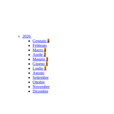
2026
Gennaio
4
Febbraio
Marzo
4
Aprile
2
Maggio
3
Giugno
1
Luglio
1
Agosto
Settembre
Ottobre
Novembre
Dicembre